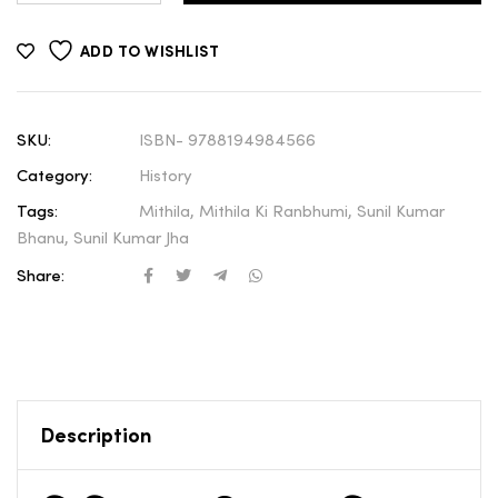
ADD TO WISHLIST
SKU:
ISBN- 9788194984566
Category:
History
Tags:
Mithila
,
Mithila Ki Ranbhumi
,
Sunil Kumar
Bhanu
,
Sunil Kumar Jha
Share:
Description