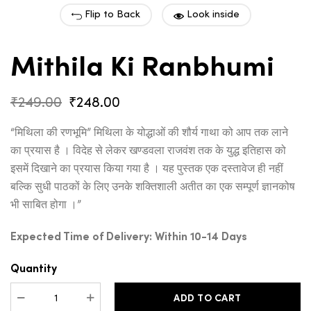
Flip to Back
Look inside
Mithila Ki Ranbhumi
Original
Current
₹
249.00
₹
248.00
price
price
was:
is:
“मिथिला की रणभूमि” मिथिला के योद्धाओं की शौर्य गाथा को आप तक लाने
₹249.00.
₹248.00.
का प्रयास है । विदेह से लेकर खण्डवला राजवंश तक के युद्ध इतिहास को
इसमें दिखाने का प्रयास किया गया है । यह पुस्तक एक दस्तावेज ही नहीं
बल्कि सुधी पाठकों के लिए उनके शक्तिशाली अतीत का एक सम्पूर्ण ज्ञानकोष
भी साबित होगा ।”
Expected Time of Delivery: Within 10-14 Days
Quantity
ADD TO CART