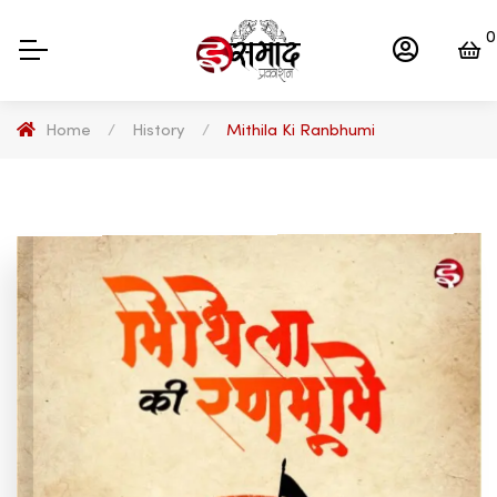
0
Home
/
History
/
Mithila Ki Ranbhumi